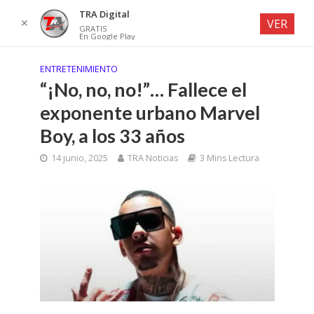
TRA Digital
✕
VER
GRATIS
En Google Play
ENTRETENIMIENTO
“¡No, no, no!”… Fallece el
exponente urbano Marvel
Boy, a los 33 años
14 junio, 2025
TRA Noticias
3 Mins Lectura