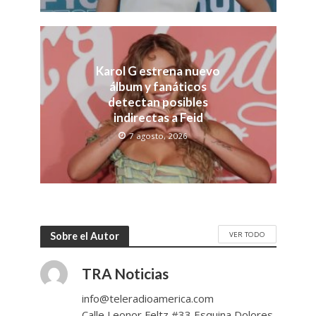
Karol G estrena nuevo
álbum y fanáticos
detectan posibles
indirectas a Feid
7 agosto, 2026
VER TODO
Sobre el Autor
TRA Noticias
info@teleradioamerica.com
Calle Leonor Feltz #33 Esquina Dolores