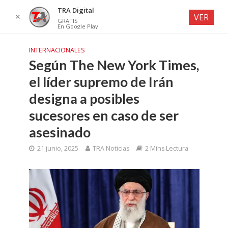
TRA Digital
✕
VER
GRATIS
En Google Play
INTERNACIONALES
Según The New York Times,
el líder supremo de Irán
designa a posibles
sucesores en caso de ser
asesinado
21 junio, 2025
TRA Noticias
2 Mins Lectura