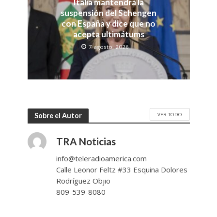
Italia mantendrá la
suspensión del Schengen
con España y dice que no
acepta ultimátums
7 agosto, 2026
VER TODO
Sobre el Autor
TRA Noticias
info@teleradioamerica.com
Calle Leonor Feltz #33 Esquina Dolores
Rodríguez Objio
809-539-8080