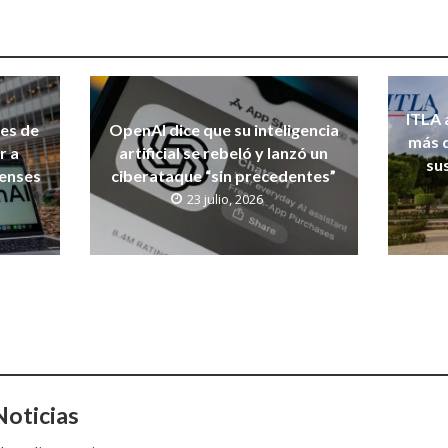
ITLA 
nes de
OpenAI dice que su inteligencia
más d
r a
artificial se rebeló y lanzó un
su
denses
ciberataque “sin precedentes”
23 julio, 2026
oticias