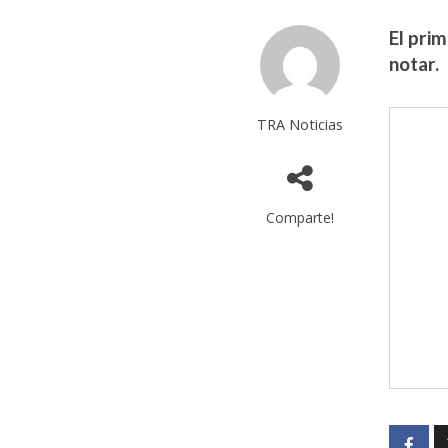
El prim
notar.
TRA Noticias
Comparte!