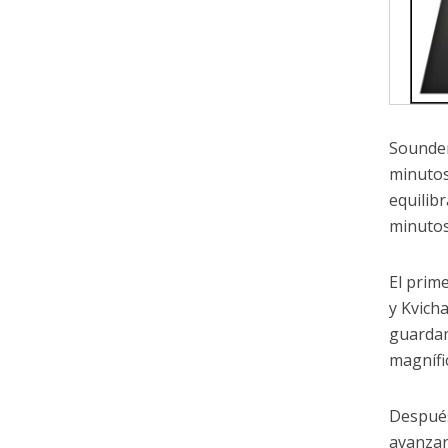
Sounder
minutos
equilibr
minutos
El prim
y Kvich
guardam
magnífi
Después
avanzar 