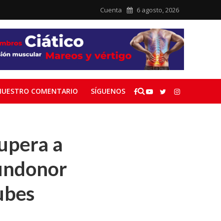
Cuenta
6 agosto, 2026
NUESTRO COMENTARIO
SÍGUENOS
upera a
pundonor
ubes