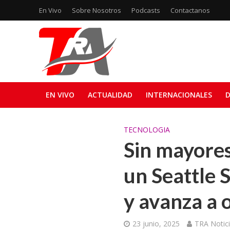
En Vivo
Sobre Nosotros
Podcasts
Contactanos
EN VIVO
ACTUALIDAD
INTERNACIONALES
D
TECNOLOGIA
Sin mayores
un Seattle 
y avanza a 
23 junio, 2025
TRA Notic