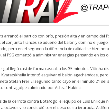
s arrancó el partido con brío, presión alta y en campo del P
 el conjunto francés se adueñó del balón y dominó el juego.
ado, pero en el segundo la diferencia de calidad se hizo notar
, el PSG comenzó a administrar energías pensando en los oct
er gol llegó casi de forma casual, a los 35 minutos. Vitinha d
a Kvaratskhelia intentó esquivar el balón agachándose, pero
eta Stefan Frei. El segundo tanto cayó en el minuto 21 del
co contragolpe culminado por Achraf Hakimi.
 de la derrota contra Botafogo, el equipo de Luis Enrique 
a octavos y lo consiguió con el peso de su jerarquía. A difer