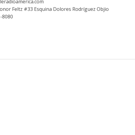
leradioamerica.com
eonor Feltz #33 Esquina Dolores Rodríguez Objio
9-8080