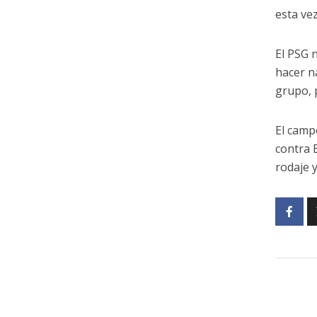
esta ve
El PSG 
hacer n
grupo, 
El camp
contra 
rodaje 