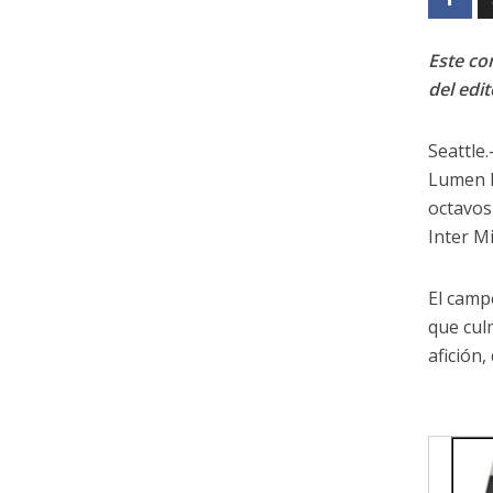
Este con
del edit
Seattle.
Lumen F
octavos
Inter M
El camp
que cul
afición