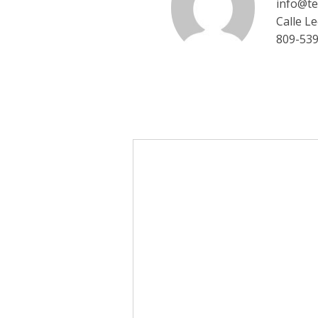
info@te
Calle L
809-53