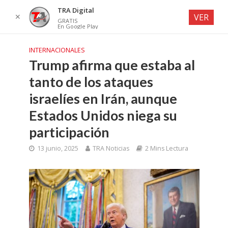
TRA Digital
✕
VER
GRATIS
En Google Play
INTERNACIONALES
Trump afirma que estaba al
tanto de los ataques
israelíes en Irán, aunque
Estados Unidos niega su
participación
13 junio, 2025
TRA Noticias
2 Mins Lectura