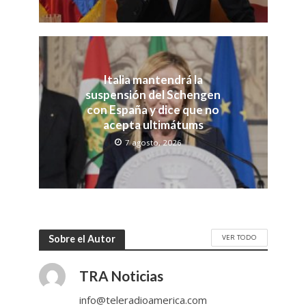
Italia mantendrá la
suspensión del Schengen
con España y dice que no
acepta ultimátums
7 agosto, 2026
VER TODO
Sobre el Autor
TRA Noticias
info@teleradioamerica.com