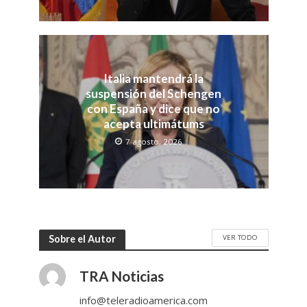
Italia mantendrá la
suspensión del Schengen
con España y dice que no
acepta ultimátums
7 agosto, 2026
VER TODO
Sobre el Autor
TRA Noticias
info@teleradioamerica.com