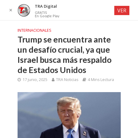
TRA Digital
✕
VER
GRATIS
En Google Play
INTERNACIONALES
Trump se encuentra ante
un desafío crucial, ya que
Israel busca más respaldo
de Estados Unidos
17 junio, 2025
TRA Noticias
4 Mins Lectura