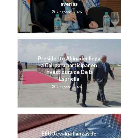
averías
7 agosto, 2026
Presidente Abinader llega
a Cali para participar en
investidura de De la
Espriella
7 agosto, 2026
EEUU evalúa fianzas de