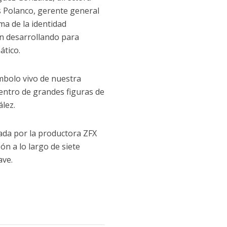
s Polanco, gerente general
a de la identidad
án desarrollando para
ático.
mbolo vivo de nuestra
entro de grandes figuras de
ález.
izada por la productora ZFX
ón a lo largo de siete
ave.