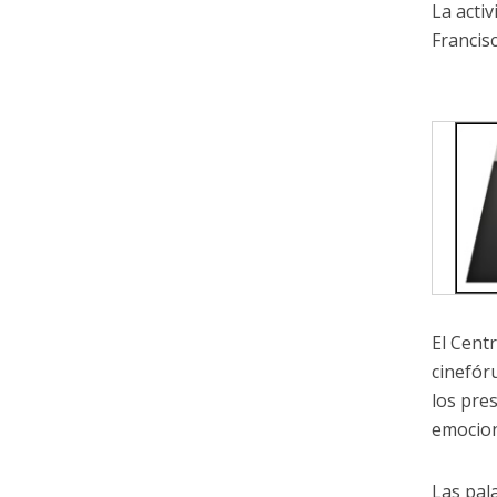
La activ
Francis
El Cent
cinefór
los pre
emocio
Las pal