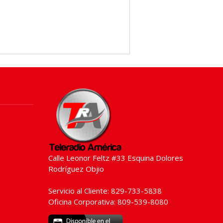
Calle Leonor Feltz #33 Esquina Dolores
Rodríguez Objio
Servicio al Cliente: 829-733-5838
Oficina Corporativa: 809-539-8080