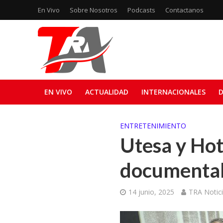
En Vivo
Sobre Nosotros
Podcasts
Contactanos
EN VIVO
ACTUALIDAD
INTERNACIONALES
D
ENTRETENIMIENTO
Utesa y Ho
documental 
14 junio, 2025
TRA Notic