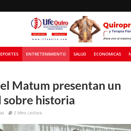
EPORTES
ENTRETENIMIENTO
SALUD
ECONOMICAS
tel Matum presentan un
sobre historia
ias
2 Mins Lectura