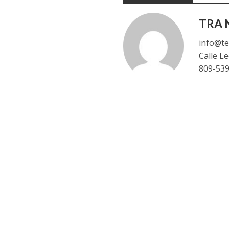
TRA N
info@te
Calle L
809-53