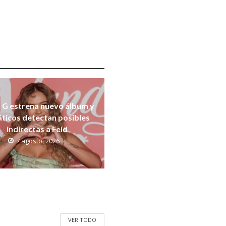
 G estrena nuevo álbum y
áticos detectan posibles
indirectas a Feid
7 agosto, 2026
VER TODO