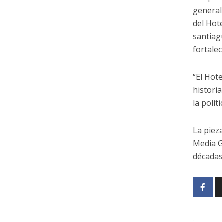
general
del Hot
santiag
fortale
“El Hot
histori
la polít
La pieza
Media Gr
décadas