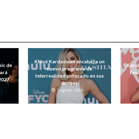
Khloé Kardashian encabeza un
pic de
Karol
nuevo programa de
dará
fan
telerrealidad enfocado en sus
2027
amigas
7 agosto, 2026