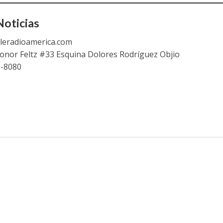
oticias
leradioamerica.com
eonor Feltz #33 Esquina Dolores Rodríguez Objio
9-8080