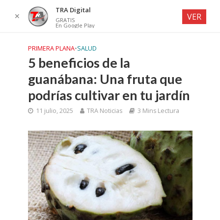
TRA Digital
✕
VER
GRATIS
En Google Play
PRIMERA PLANA
•
SALUD
5 beneficios de la
guanábana: Una fruta que
podrías cultivar en tu jardín
11 julio, 2025
TRA Noticias
3 Mins Lectura