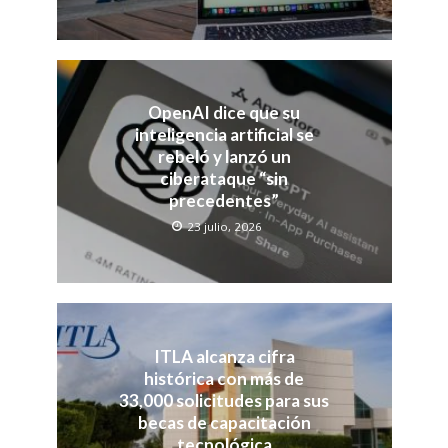
OpenAI dice que su
inteligencia artificial se
rebeló y lanzó un
ciberataque “sin
precedentes”
23 julio, 2026
ITLA alcanza cifra
histórica con más de
33,000 solicitudes para sus
becas de capacitación
tecnológica