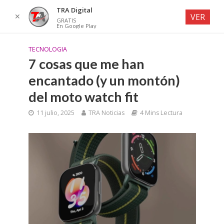
TRA Digital
✕
VER
GRATIS
En Google Play
TECNOLOGIA
7 cosas que me han
encantado (y un montón)
del moto watch fit
11 julio, 2025
TRA Noticias
4 Mins Lectura