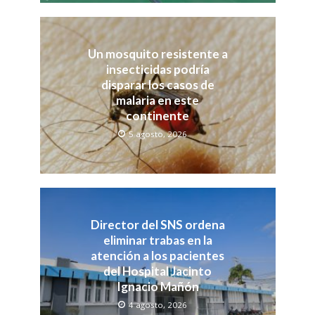
Un mosquito resistente a
insecticidas podría
disparar los casos de
malaria en este
continente
5 agosto, 2026
Director del SNS ordena
eliminar trabas en la
atención a los pacientes
del Hospital Jacinto
Ignacio Mañón
4 agosto, 2026