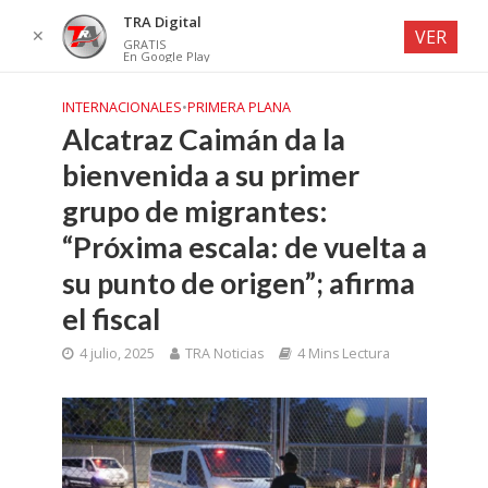
TRA Digital
✕
VER
GRATIS
En Google Play
INTERNACIONALES
•
PRIMERA PLANA
Alcatraz Caimán da la
bienvenida a su primer
grupo de migrantes:
“Próxima escala: de vuelta a
su punto de origen”; afirma
el fiscal
4 julio, 2025
TRA Noticias
4 Mins Lectura