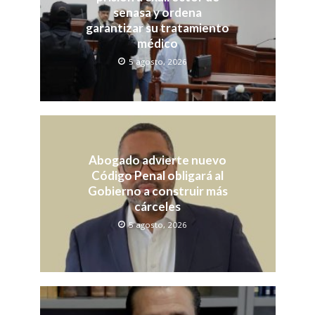
senasa y ordena
garantizar su tratamiento
médico
5 agosto, 2026
Abogado advierte nuevo
Código Penal obligará al
Gobierno a construir más
cárceles
5 agosto, 2026