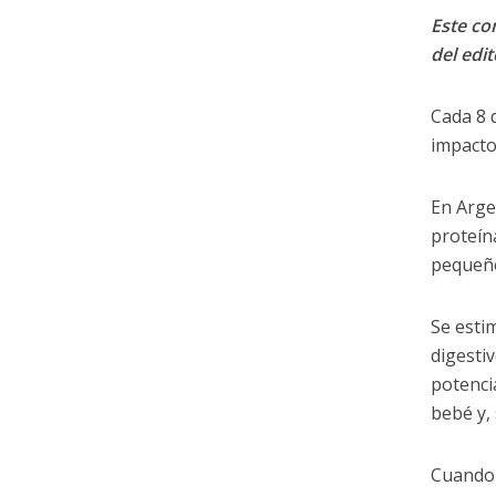
Este con
del edit
Cada 8 d
impacto 
En Arge
proteín
pequeño
Se esti
digesti
potencia
bebé y, 
Cuando 