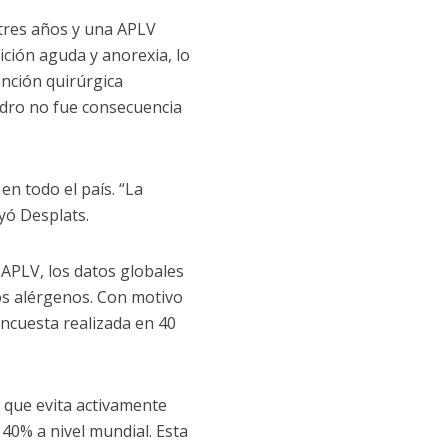
e tres años y una APLV
ición aguda y anorexia, lo
ención quirúrgica
adro no fue consecuencia
n todo el país. “La
yó Desplats.
 APLV, los datos globales
os alérgenos. Con motivo
encuesta realizada en 40
s que evita activamente
40% a nivel mundial. Esta