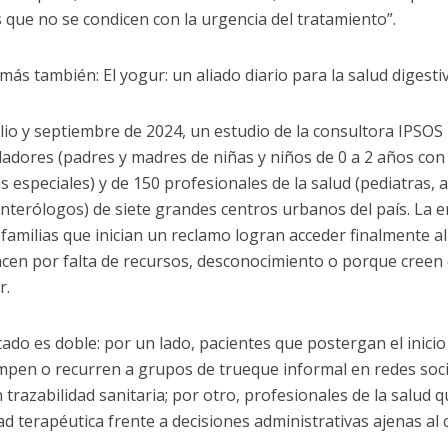
 que no se condicen con la urgencia del tratamiento”.
más también: El yogur: un aliado diario para la salud digest
ulio y septiembre de 2024, un estudio de la consultora IPSOS 
dadores (padres y madres de niñas y niños de 0 a 2 años con
 especiales) y de 150 profesionales de la salud (pediatras, a
nterólogos) de siete grandes centros urbanos del país. La 
 familias que inician un reclamo logran acceder finalmente a
acen por falta de recursos, desconocimiento o porque creen 
r.
tado es doble: por un lado, pacientes que postergan el inicio
mpen o recurren a grupos de trueque informal en redes soc
n trazabilidad sanitaria; por otro, profesionales de la salud 
ad terapéutica frente a decisiones administrativas ajenas al c