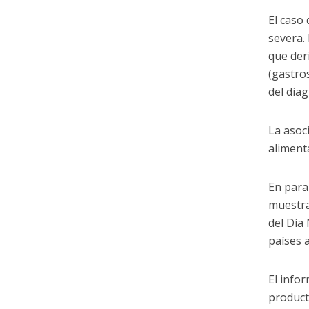
El caso 
severa.
que der
(gastro
del dia
La asoc
aliment
En para
muestra
del Día
países 
El info
product