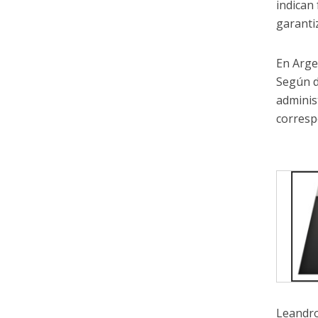
indican
garantiz
En Arge
Según d
adminis
corresp
Leandro