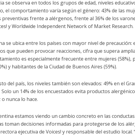
ia se observa en todos los grupos de edad, niveles educativ
, el comportamiento varía según el género: 43% de las muj
 preventivas frente a alérgenos, frente al 36% de los varones
ces! y Worldwide Independent Network of Market Research.
na se ubica entre los países con mayor nivel de precaución: e
os que pueden provocar reacciones, cifra que supera amplia
amiento es especialmente frecuente entre mujeres (58%), p
0%) y habitantes de la Ciudad de Buenos Aires (59%).
esto del país, los niveles también son elevados: 49% en el Gr
r. Solo un 14% de los encuestados evita productos alergénic
z o nunca lo hace.
entina estamos viendo un cambio concreto en las conductas 
s toman decisiones informadas para protegerse de los alé
directora ejecutiva de Voices! y responsable del estudio local