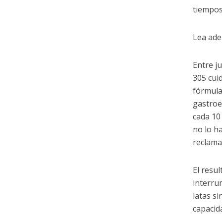
tiempos
Lea ade
Entre j
305 cui
fórmulas
gastroe
cada 10
no lo h
reclama
El resul
interru
latas si
capacid