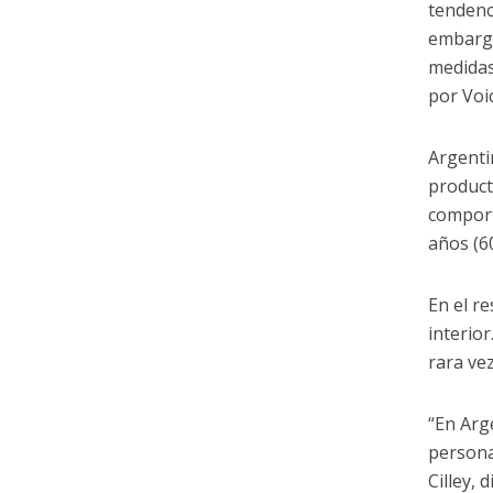
tendenc
embargo
medidas
por Voi
Argenti
product
comport
años (6
En el r
interio
rara ve
“En Arg
persona
Cilley, 