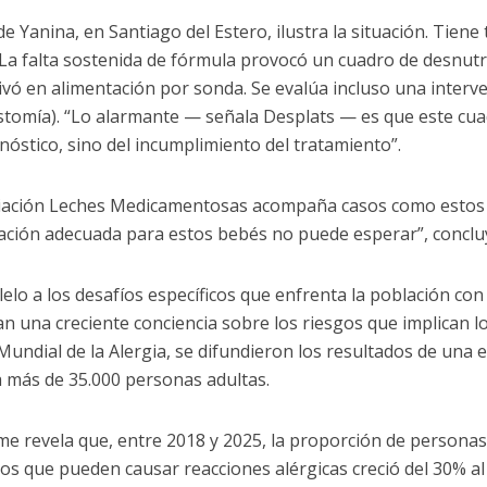
de Yanina, en Santiago del Estero, ilustra la situación. Tien
 La falta sostenida de fórmula provocó un cuadro de desnutr
ivó en alimentación por sonda. Se evalúa incluso una interv
stomía). “Lo alarmante — señala Desplats — es que este cu
gnóstico, sino del incumplimiento del tratamiento”.
iación Leches Medicamentosas acompaña casos como estos e
ación adecuada para estos bebés no puede esperar”, conclu
lelo a los desafíos específicos que enfrenta la población con
n una creciente conciencia sobre los riesgos que implican l
 Mundial de la Alergia, se difundieron los resultados de una 
a más de 35.000 personas adultas.
rme revela que, entre 2018 y 2025, la proporción de persona
os que pueden causar reacciones alérgicas creció del 30% al 