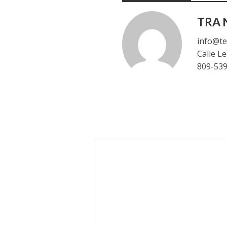
TRA N
info@te
Calle L
809-53