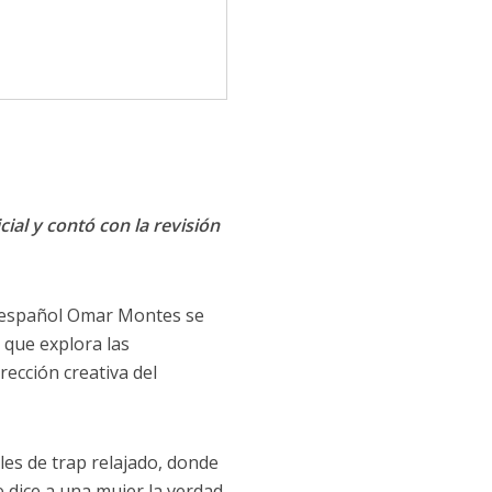
cial y contó con la revisión
a español Omar Montes se
 que explora las
irección creativa del
es de trap relajado, donde
e dice a una mujer la verdad