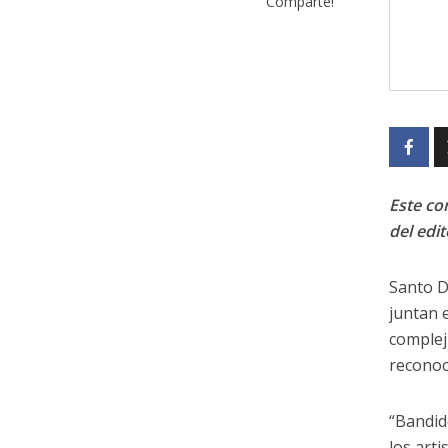
Comparte!
Este con
del edit
Santo D
juntan 
compleji
reconoc
“Bandid
los art