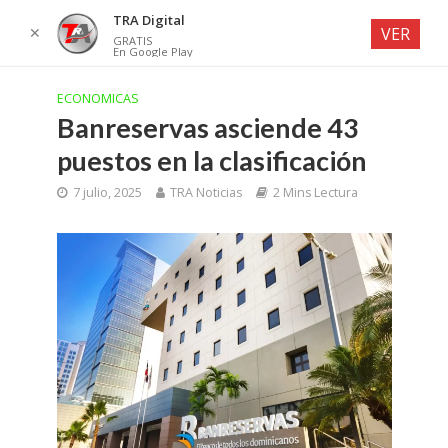
TRA Digital
✕
VER
GRATIS
En Google Play
ECONOMICAS
Banreservas asciende 43
puestos en la clasificación
7 julio, 2025
TRA Noticias
2 Mins Lectura