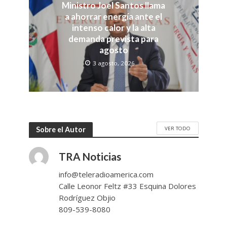
Ministro Joel Santos llama
a ahorrar energía ante el
intenso calor y la alta
demanda prevista para
agosto
3 agosto, 2026
VER TODO
Sobre el Autor
TRA Noticias
info@teleradioamerica.com
Calle Leonor Feltz #33 Esquina Dolores
Rodríguez Objio
809-539-8080