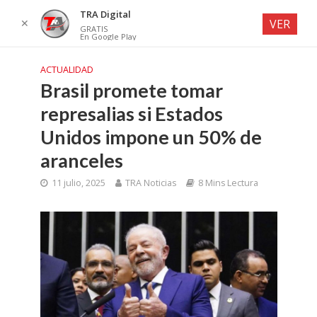
TRA Digital
✕
VER
GRATIS
En Google Play
ACTUALIDAD
Brasil promete tomar
represalias si Estados
Unidos impone un 50% de
aranceles
11 julio, 2025
TRA Noticias
8 Mins Lectura