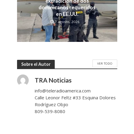
extradición de dos
dominicanos requeridos
en EE.UU.
7 agosto, 2026
VER TODO
Sobre el Autor
TRA Noticias
info@teleradioamerica.com
Calle Leonor Feltz #33 Esquina Dolores
Rodríguez Objio
809-539-8080