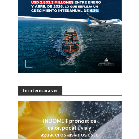
Te interesara ver
INDOMET pronostica
calor, poca lluvia y
aguaceros aislados este