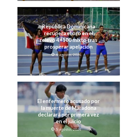
República Dominicana
recupera el oro en el
relevo 4×100 mixto tras
prosperar apelación
6 agosto, 2026
El enfermero acusado por
la muerte de Maradona
declarará por primera vez
en el juicio
5 agosto, 2026