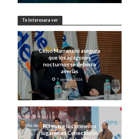
Te interesara ver
Celso Marranzini asegura
que los apagones
nocturnos se deben a
averías
7 agosto, 2026
RD entre los primeros
lugares en Conectatón