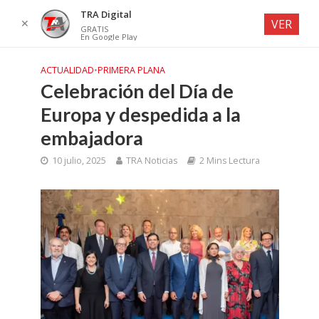
TRA Digital
✕
VER
GRATIS
En Google Play
ACTUALIDAD
•
PRIMERA PLANA
Celebración del Día de
Europa y despedida a la
embajadora
10 julio, 2025
TRA Noticias
2 Mins Lectura