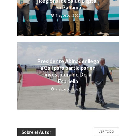
Regional de Salud Digital
en Panamá
7 agosto, 2026
Presidente Abinader llega
a Cali para participar en
investidura de De la
Espriella
7 agosto, 2026
VER TODO
Sobre el Autor