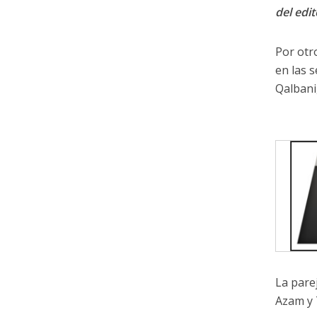
del edit
Por otr
en las 
Qalbani,
La pare
Azam y 