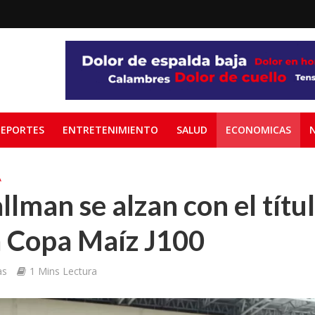
EPORTES
ENTRETENIMIENTO
SALUD
ECONOMICAS
A
lman se alzan con el títu
a Copa Maíz J100
as
1 Mins Lectura