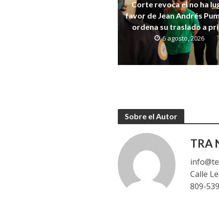
Corte revoca el no ha lu
favor de Jean Andrés Pum
ordena su traslado a pr
6 agosto, 2026
Sobre el Autor
TRA N
info@te
Calle L
809-53