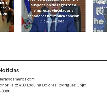
gar a
Gobi
suspensión de registros a
arol y
inte
empresas vinculadas a
isión
progr
senadores no implica sanción
6 agosto, 2026
oticias
leradioamerica.com
eonor Feltz #33 Esquina Dolores Rodríguez Objio
9-8080