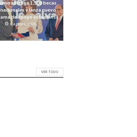
erno entrega 1,500 becas
rnacionales y lanza nuevo
ama de apoyo estudiantil
6 agosto, 2026
VER TODO