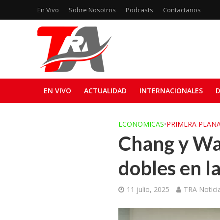
En Vivo
Sobre Nosotros
Podcasts
Contactanos
EN VIVO
ACTUALIDAD
INTERNACIONALES
D
ECONOMICAS
•
PRIMERA PLAN
Chang y Wal
dobles en l
11 julio, 2025
TRA Notici