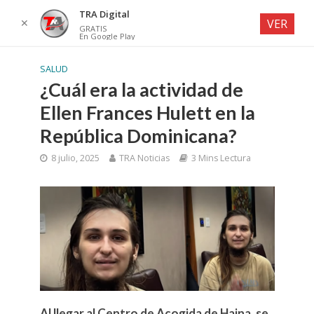
TRA Digital
✕
VER
GRATIS
En Google Play
SALUD
¿Cuál era la actividad de
Ellen Frances Hulett en la
República Dominicana?
8 julio, 2025
TRA Noticias
3 Mins Lectura
Al llegar al Centro de Acogida de Haina, se