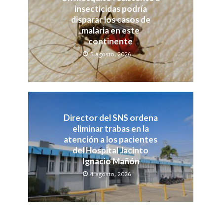
insecticidas podría
disparar los casos de
malaria en este
continente
5 agosto, 2026
Director del SNS ordena
eliminar trabas en la
atención a los pacientes
del Hospital Jacinto
Ignacio Mañón
4 agosto, 2026