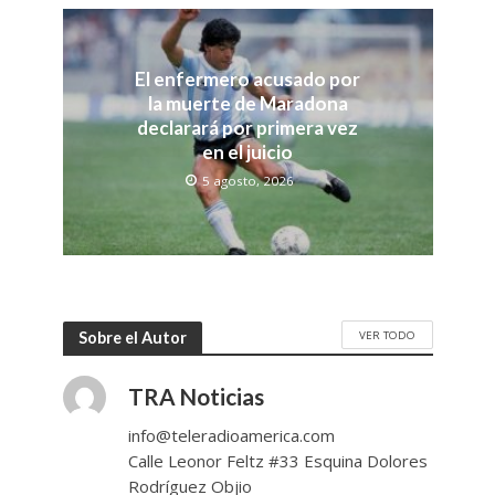
El enfermero acusado por
la muerte de Maradona
declarará por primera vez
en el juicio
5 agosto, 2026
VER TODO
Sobre el Autor
TRA Noticias
info@teleradioamerica.com
Calle Leonor Feltz #33 Esquina Dolores
Rodríguez Objio