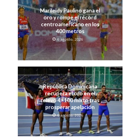
Marileidy Paulino gana el
oro y rompe el récord
centroamericano en los
400 metros
6 agosto, 2026
República Dominicana
recupera el oro en el
relevo 4×100 mixto tras
prosperar apelación
6 agosto, 2026