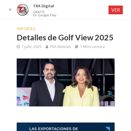
TRA Digital
✕
VER
GRATIS
En Google Play
DEPORTES
Detalles de Golf View 2025
7 julio, 2025
TRA Noticias
1 Mins Lectura