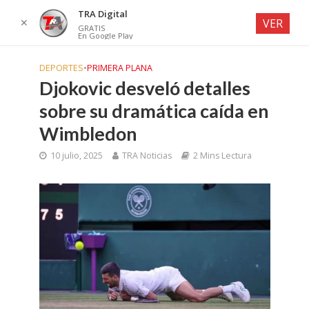
TRA Digital
✕
VER
GRATIS
En Google Play
DEPORTES
•
PRIMERA PLANA
Djokovic desveló detalles
sobre su dramática caída en
Wimbledon
10 julio, 2025
TRA Noticias
2 Mins Lectura