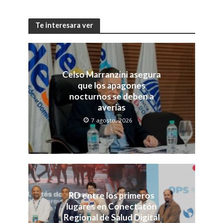
Te interesara ver
Celso Marranzini asegura
que los apagones
nocturnos se deben a
averías
7 agosto, 2026
RD entre los primeros
lugares en Conectatón
Regional de Salud Digital