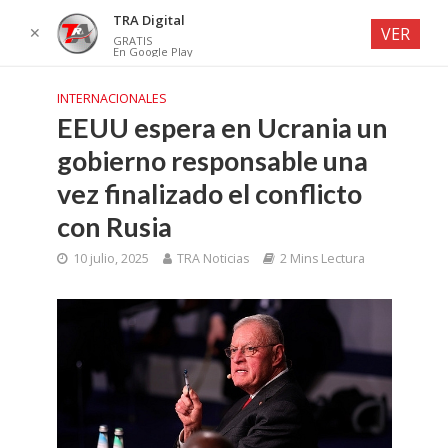
TRA Digital
✕
VER
GRATIS
En Google Play
INTERNACIONALES
EEUU espera en Ucrania un
gobierno responsable una
vez finalizado el conflicto
con Rusia
10 julio, 2025
TRA Noticias
2 Mins Lectura