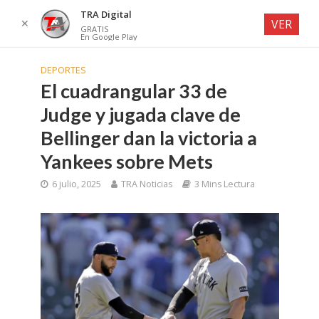
TRA Digital
✕
VER
GRATIS
En Google Play
DEPORTES
El cuadrangular 33 de
Judge y jugada clave de
Bellinger dan la victoria a
Yankees sobre Mets
6 julio, 2025
TRA Noticias
3 Mins Lectura