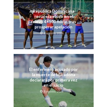
República Dominicana
recupera el oro en el
relevo 4×100 mixto tras
prosperar apelación
6 agosto, 2026
El enfermero acusado por
la muerte de Maradona
declarará por primera vez
en el juicio
5 agosto, 2026