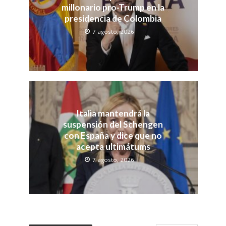
millonario pro-Trump en la
presidencia de Colombia
7 agosto, 2026
Italia mantendrá la
suspensión del Schengen
con España y dice que no
acepta ultimátums
7 agosto, 2026