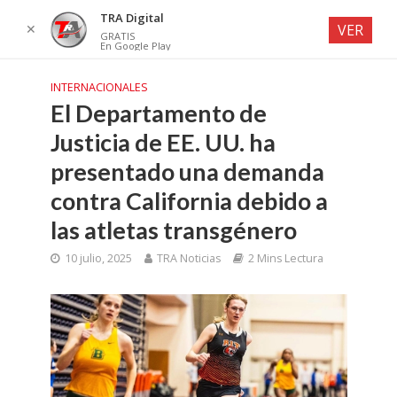
TRA Digital
✕
VER
GRATIS
En Google Play
INTERNACIONALES
El Departamento de
Justicia de EE. UU. ha
presentado una demanda
contra California debido a
las atletas transgénero
10 julio, 2025
TRA Noticias
2 Mins Lectura