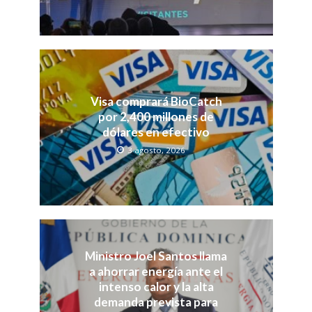
Visa comprará BioCatch
por 2,400 millones de
dólares en efectivo
3 agosto, 2026
Ministro Joel Santos llama
a ahorrar energía ante el
intenso calor y la alta
demanda prevista para