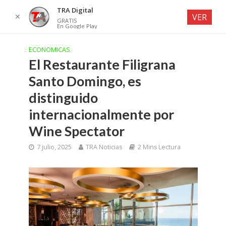
TRA Digital
✕
VER
GRATIS
En Google Play
ECONOMICAS
El Restaurante Filigrana
Santo Domingo, es
distinguido
internacionalmente por
Wine Spectator
7 julio, 2025
TRA Noticias
2 Mins Lectura