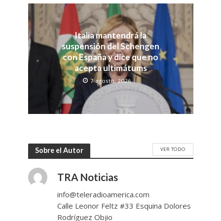
Italia mantendrá la
suspensión del Schengen
con España y dice que no
acepta ultimátums
7 agosto, 2026
VER TODO
Sobre el Autor
TRA Noticias
info@teleradioamerica.com
Calle Leonor Feltz #33 Esquina Dolores
Rodríguez Objio