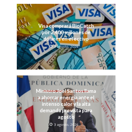
Visa comprará BioCatch
por 2,400 millones de
dólares en efectivo
3 agosto, 2026
Ministro Joel Santos llama
a ahorrar energía ante el
intenso calor y la alta
demanda prevista para
agosto
3 agosto, 2026