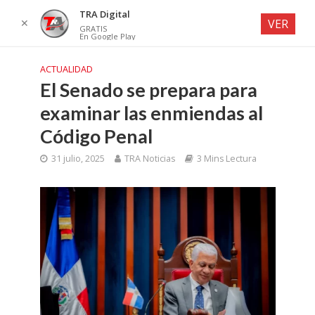
TRA Digital
✕
VER
GRATIS
En Google Play
ACTUALIDAD
El Senado se prepara para
examinar las enmiendas al
Código Penal
31 julio, 2025
TRA Noticias
3 Mins Lectura