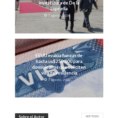
investidura de De la
Espriella
7 agosto, 2026
EEUU evalúa fianzas de
hasta us$250,000 para
dominicanos que soliciten
visa de residencia
7 agosto, 2026
VER TODO
Sobre el Autor