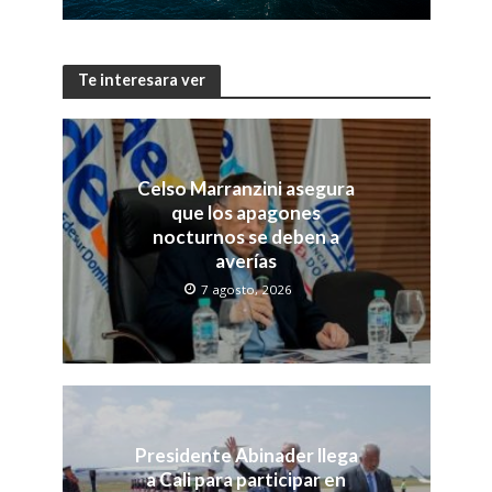
Te interesara ver
Celso Marranzini asegura
que los apagones
nocturnos se deben a
averías
7 agosto, 2026
Presidente Abinader llega
a Cali para participar en