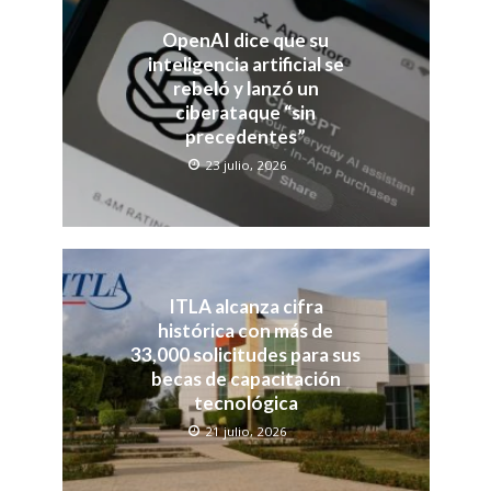
OpenAI dice que su
inteligencia artificial se
rebeló y lanzó un
ciberataque “sin
precedentes”
23 julio, 2026
ITLA alcanza cifra
histórica con más de
33,000 solicitudes para sus
becas de capacitación
tecnológica
21 julio, 2026