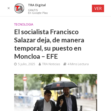
TRA Digital
✕
VER
GRATIS
En Google Play
TECNOLOGIA
El socialista Francisco
Salazar deja, de manera
temporal, su puesto en
Moncloa – EFE
5 julio, 2025
TRA Noticias
4 Mins Lectura