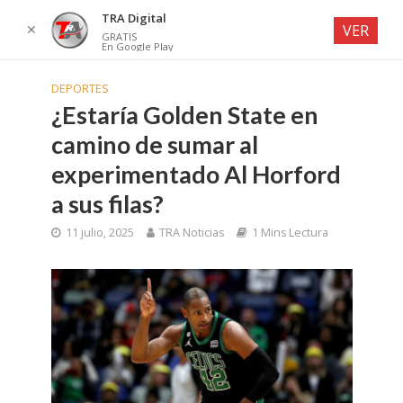
TRA Digital
✕
VER
GRATIS
En Google Play
DEPORTES
¿Estaría Golden State en
camino de sumar al
experimentado Al Horford
a sus filas?
11 julio, 2025
TRA Noticias
1 Mins Lectura