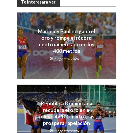
Te interesara ver
Marileidy Paulino gana el
oro y rompe el récord
centroamericano en los
400 metros
6 agosto, 2026
República Dominicana
recupera el oro en el
relevo 4×100 mixto tras
prosperar apelación
6 agosto, 2026