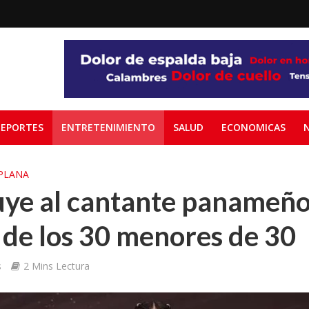
EPORTES
ENTRETENIMIENTO
SALUD
ECONOMICAS
PLANA
uye al cantante panameño
n de los 30 menores de 30
s
2 Mins Lectura