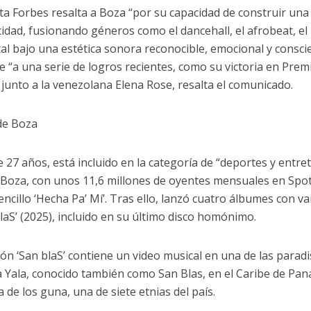
sta Forbes resalta a Boza “por su capacidad de construir una
cidad, fusionando géneros como el dancehall, el afrobeat, el
tal bajo una estética sonora reconocible, emocional y consci
e “a una serie de logros recientes, como su victoria en Pr
” junto a la venezolana Elena Rose, resalta el comunicado.
de Boza
 27 años, está incluido en la categoría de “deportes y entret
 Boza, con unos 11,6 millones de oyentes mensuales en Spoti
encillo ‘Hecha Pa’ Mí’. Tras ello, lanzó cuatro álbumes con va
blaS’ (2025), incluido en su último disco homónimo.
ón ‘San blaS’ contiene un video musical en una de las paradis
 Yala, conocido también como San Blas, en el Caribe de Pana
 de los guna, una de siete etnias del país.