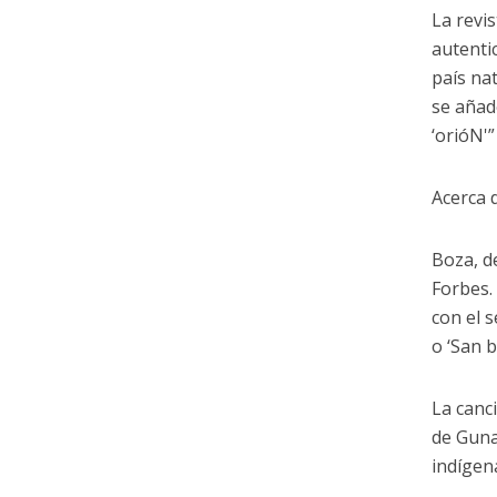
La revi
autenti
país na
se añad
‘orióN'
Acerca 
Boza, de
Forbes.
con el s
o ‘San 
La canci
de Guna
indígena