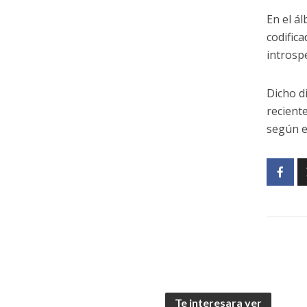
En el ál
codific
introsp
Dicho d
recient
según e
Te interesara ver