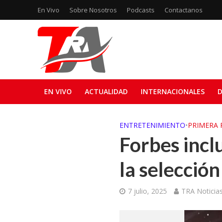
En Vivo
Sobre Nosotros
Podcasts
Contactanos
EN VIVO
ACTUALIDAD
INTERNACIONALES
D
ENTRETENIMIENTO
•
PRIMERA 
Forbes incl
la selecció
7 julio, 2025
TRA Noticia