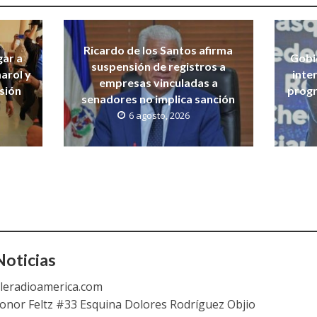
Ricardo de los Santos afirma
gar a
Gobi
suspensión de registros a
arol y
inte
empresas vinculadas a
isión
progr
senadores no implica sanción
6 agosto, 2026
oticias
leradioamerica.com
eonor Feltz #33 Esquina Dolores Rodríguez Objio