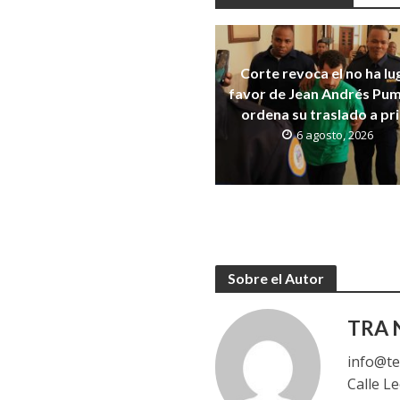
Corte revoca el no ha lu
favor de Jean Andrés Pum
ordena su traslado a pr
6 agosto, 2026
Sobre el Autor
TRA N
info@te
Calle L