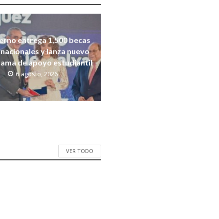
erno entrega 1,500 becas
rnacionales y lanza nuevo
ama de apoyo estudiantil
6 agosto, 2026
VER TODO