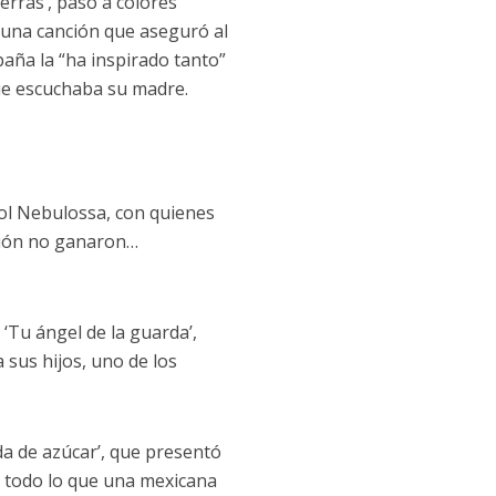
erras’, pasó a colores
e, una canción que aseguró al
paña la “ha inspirado tanto”
ue escuchaba su madre.
ñol Nebulossa, con quienes
nción no ganaron…
 ‘Tu ángel de la guarda’,
 sus hijos, uno de los
ida de azúcar’, que presentó
e todo lo que una mexicana