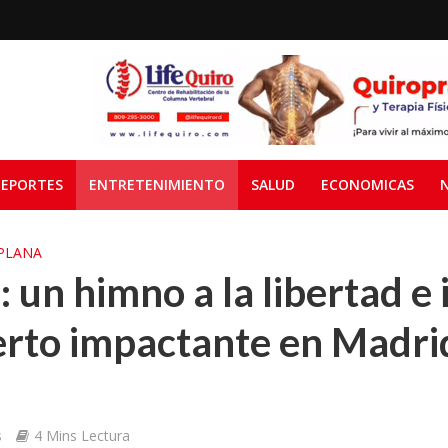
EPORTES
ENTRETENIMIENTO
SALUD
ECONOMICAS
PLANA
: un himno a la libertad e
erto impactante en Madri
s
4 Mins Lectura