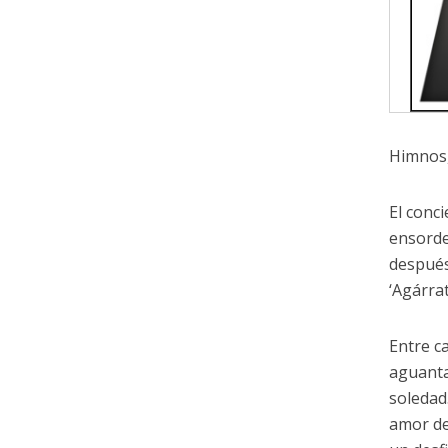
Himnos,
El conc
ensorde
después
‘Agárrat
Entre c
aguanta
soledad
amor de