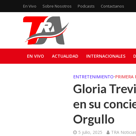
En Vivo
Sobre Nosotros
Podcasts
Contactanos
EN VIVO
ACTUALIDAD
INTERNACIONALES
D
ENTRETENIMIENTO
•
PRIMERA 
Gloria Trevi
en su conci
Orgullo
5 julio, 2025
TRA Noticia