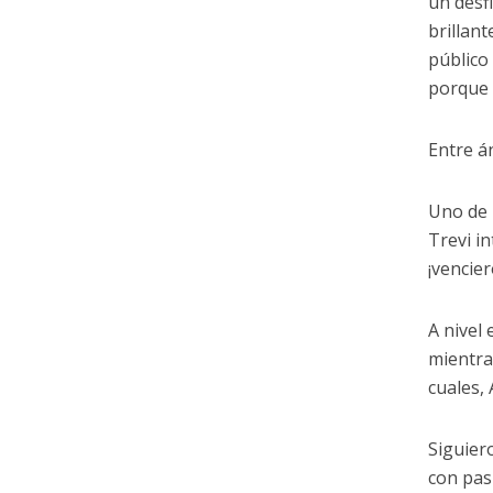
un desf
brillant
público
porque 
Entre á
Uno de 
Trevi i
¡vencie
A nivel
mientra
cuales,
Siguiero
con pas