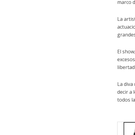
marco d
La arti
actuaci
grandes
El show
excesos
liberta
La diva
decir a
todos l