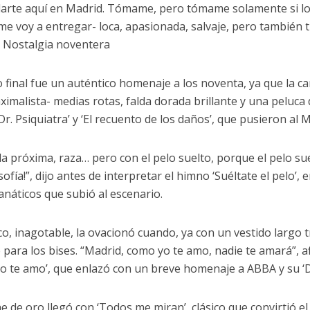
arte aquí en Madrid. Tómame, pero tómame solamente si lo
me voy a entregar- loca, apasionada, salvaje, pero también t
. Nostalgia noventera
o final fue un auténtico homenaje a los noventa, ya que la c
ximalista- medias rotas, falda dorada brillante y una peluc
Dr. Psiquiatra’ y ‘El recuento de los daños’, que pusieron al 
 la próxima, raza… pero con el pelo suelto, porque el pelo su
sofía!”, dijo antes de interpretar el himno ‘Suéltate el pelo’,
fanáticos que subió al escenario.
ico, inagotable, la ovacionó cuando, ya con un vestido largo
 para los bises. “Madrid, como yo te amo, nadie te amará”, 
o te amo’, que enlazó con un breve homenaje a ABBA y su ‘
he de oro llegó con ‘Todos me miran’, clásico que convirtió e