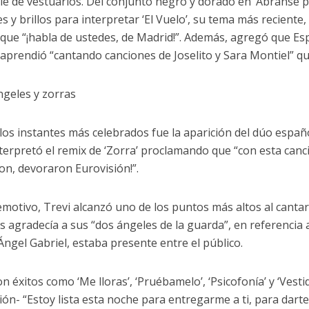
ile de vestuarios. Del conjunto negro y dorado en ‘Ábranse p
es y brillos para interpretar ‘El Vuelo’, su tema más recient
 que “¡habla de ustedes, de Madrid!”. Además, agregó que Es
aprendió “cantando canciones de Joselito y Sara Montiel” q
ngeles y zorras
los instantes más celebrados fue la aparición del dúo espa
nterpretó el remix de ‘Zorra’ proclamando que “con esta ca
ron, devoraron Eurovisión!”.
 emotivo, Trevi alcanzó uno de los puntos más altos al cantar
s agradecía a sus “dos ángeles de la guarda”, en referencia a
 Ángel Gabriel, estaba presente entre el público.
n éxitos como ‘Me lloras’, ‘Pruébamelo’, ‘Psicofonía’ y ‘Vest
ión- “Estoy lista esta noche para entregarme a ti, para dart