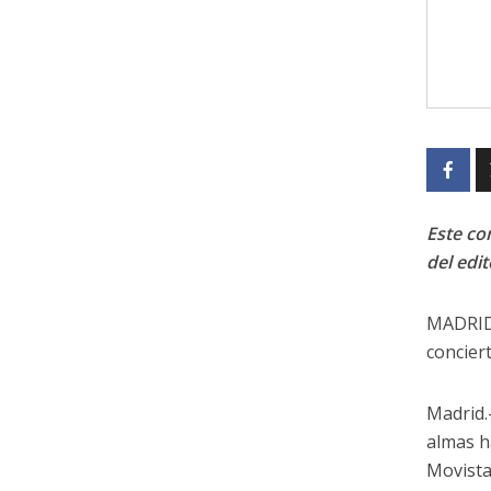
Este con
del edit
MADRID 
concier
Madrid.
almas h
Movista