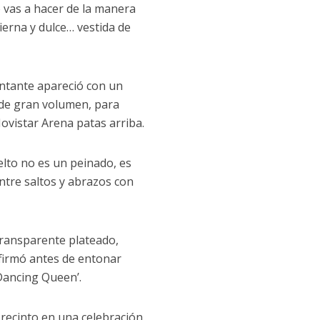
 vas a hacer de la manera
ierna y dulce… vestida de
antante apareció con un
a de gran volumen, para
Movistar Arena patas arriba.
elto no es un peinado, es
 entre saltos y abrazos con
 transparente plateado,
afirmó antes de entonar
Dancing Queen’.
l recinto en una celebración