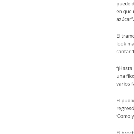
puede d
en que 
azúcar”
El tram
look ma
cantar ‘
“¡Hasta
una filo
varios 
El públ
regresó
‘Como y
El broc