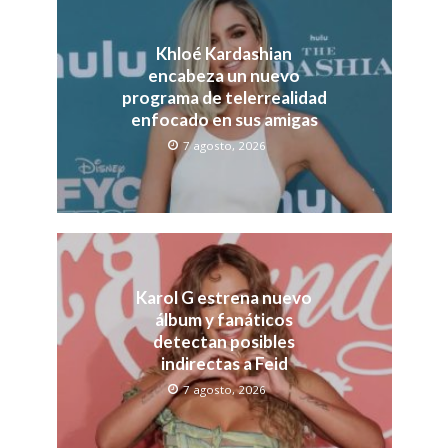
Khloé Kardashian
encabeza un nuevo
programa de telerrealidad
enfocado en sus amigas
7 agosto, 2026
Karol G estrena nuevo
álbum y fanáticos
detectan posibles
indirectas a Feid
7 agosto, 2026