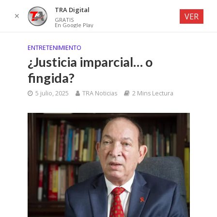
TRA Digital
✕
VER
GRATIS
En Google Play
ENTRETENIMIENTO
¿Justicia imparcial… o
fingida?
5 julio, 2025
TRA Noticias
2 Mins Lectura