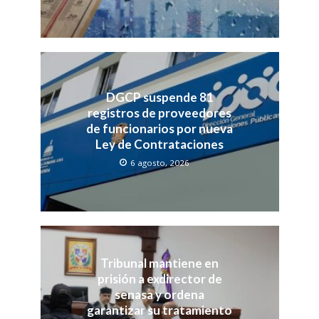
DGCP suspende 81
registros de proveedores
de funcionarios por nueva
Ley de Contrataciones
6 agosto, 2026
Tribunal mantiene en
prisión a exdirector de
senasa y ordena
garantizar su tratamiento