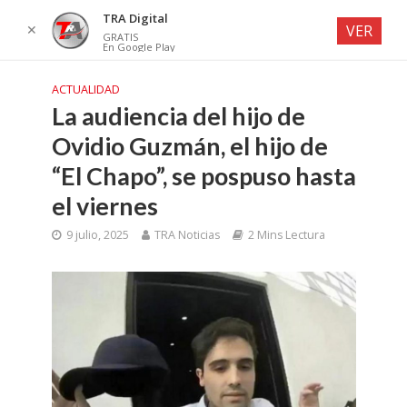
TRA Digital
✕
VER
GRATIS
En Google Play
ACTUALIDAD
La audiencia del hijo de
Ovidio Guzmán, el hijo de
“El Chapo”, se pospuso hasta
el viernes
9 julio, 2025
TRA Noticias
2 Mins Lectura