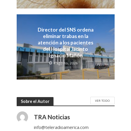
Director del SNS ordena
eliminar trabas en la
atención a los pacientes
del Hospital Jacinto
Ignacio Mañón
4 agosto, 2026
VER TODO
Sobre el Autor
TRA Noticias
info@teleradioamerica.com