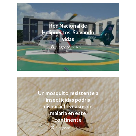
Red Nacional de
Helipuertos: Salvando
vidas
6 agosto, 2026
Un mosquito resistente a
insecticidas podría
disparar los casos de
malaria en este
continente
5 agosto, 2026