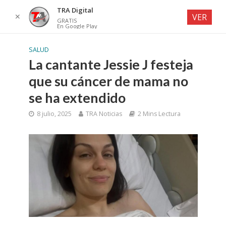
TRA Digital
✕
VER
GRATIS
En Google Play
SALUD
La cantante Jessie J festeja
que su cáncer de mama no
se ha extendido
8 julio, 2025
TRA Noticias
2 Mins Lectura