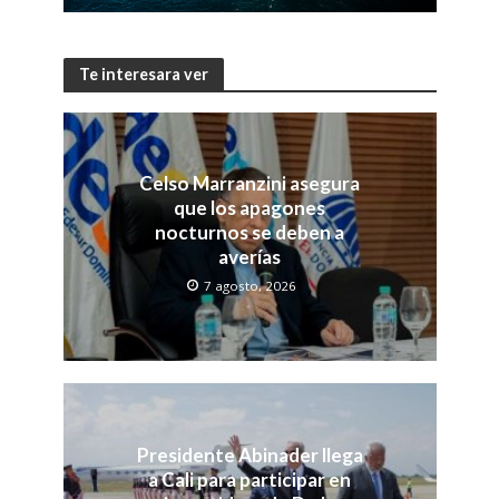
Te interesara ver
Celso Marranzini asegura
que los apagones
nocturnos se deben a
averías
7 agosto, 2026
Presidente Abinader llega
a Cali para participar en