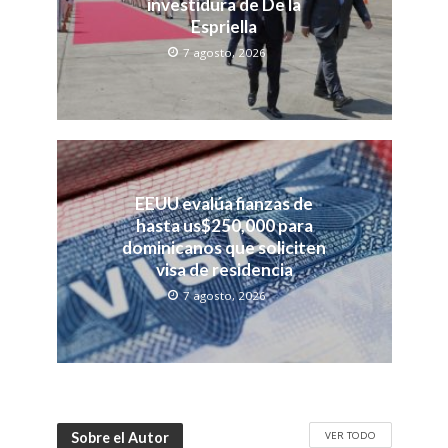
investidura de De la
Espriella
7 agosto, 2026
EEUU evalúa fianzas de
hasta us$250,000 para
dominicanos que soliciten
visa de residencia
7 agosto, 2026
VER TODO
Sobre el Autor