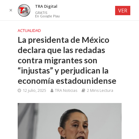
TRA Digital
✕
VER
GRATIS
En Google Play
ACTUALIDAD
La presidenta de México
declara que las redadas
contra migrantes son
“injustas” y perjudican la
economía estadounidense
12 julio, 2025
TRA Noticias
2 Mins Lectura