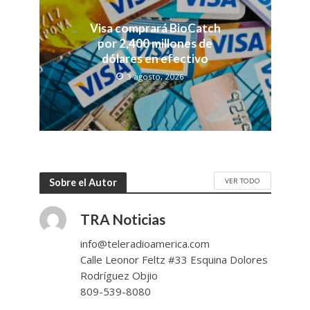
Visa comprará BioCatch
por 2,400 millones de
dólares en efectivo
3 agosto, 2026
VER TODO
Sobre el Autor
TRA Noticias
info@teleradioamerica.com
Calle Leonor Feltz #33 Esquina Dolores
Rodríguez Objio
809-539-8080