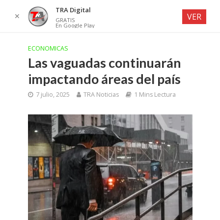
TRA Digital
✕
VER
GRATIS
En Google Play
ECONOMICAS
Las vaguadas continuarán
impactando áreas del país
7 julio, 2025
TRA Noticias
1 Mins Lectura