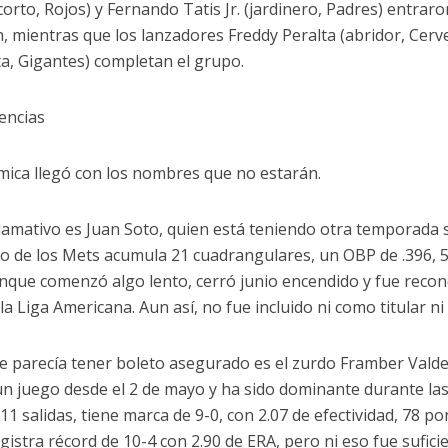
orto, Rojos) y Fernando Tatis Jr. (jardinero, Padres) entra
n, mientras que los lanzadores Freddy Peralta (abridor, Cer
sta, Gigantes) completan el grupo.
encias
mica llegó con los nombres que no estarán.
llamativo es Juan Soto, quien está teniendo otra temporada s
ro de los Mets acumula 21 cuadrangulares, un OBP de .396,
unque comenzó algo lento, cerró junio encendido y fue recon
la Liga Americana. Aun así, no fue incluido ni como titular n
e parecía tener boleto asegurado es el zurdo Framber Valdez
un juego desde el 2 de mayo y ha sido dominante durante la
 11 salidas, tiene marca de 9-0, con 2.07 de efectividad, 78 p
egistra récord de 10-4 con 2.90 de ERA, pero ni eso fue sufic