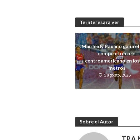
Te interesara ver
Marileidy Paulino gana el
rompe el récord
centroamericano en los
metros
6 agosto, 2026
Sobre el Autor
TRA N