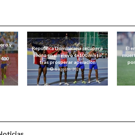
 oro y
República Dominicana recupera
El e
el oro en el relevo 4×100 mixto
muert
 400
tras prosperar apelación
por
6 agosto, 2026
oticias