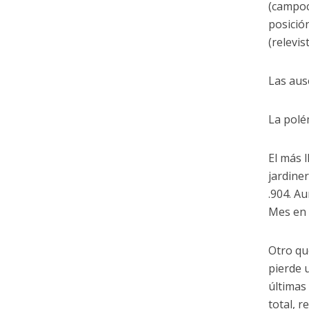
(campoc
posició
(relevi
Las aus
La polé
El más 
jardine
.904. A
Mes en 
Otro qu
pierde 
últimas
total, r