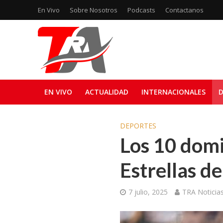
En Vivo
Sobre Nosotros
Podcasts
Contactanos
EN VIVO
ACTUALIDAD
INTERNACIONALES
D
DEPORTES
Los 10 domi
Estrellas d
7 julio, 2025
TRA Noticia