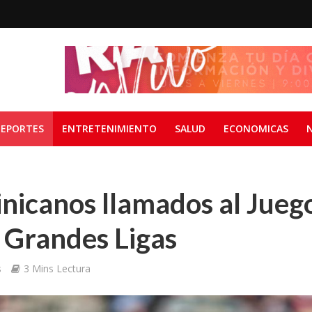
EPORTES
ENTRETENIMIENTO
SALUD
ECONOMICAS
nicanos llamados al Jueg
e Grandes Ligas
s
3 Mins Lectura