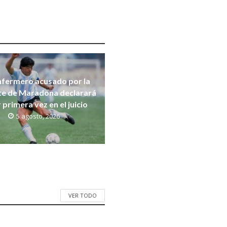
nfermero acusado por la
e de Maradona declarará
 primera vez en el juicio
5 agosto, 2026
VER TODO