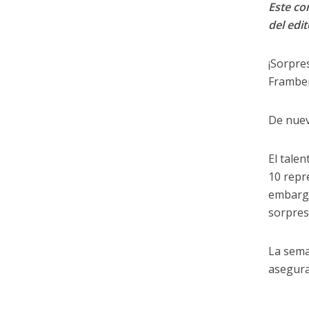
Este con
del edit
¡Sorpres
Framber
De nuev
El talen
10 repr
embargo
sorpres
La sema
asegura