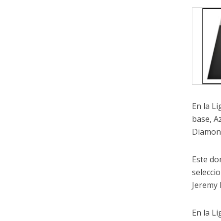
En la L
base, A
Diamond
Este do
selecci
Jeremy 
En la Li