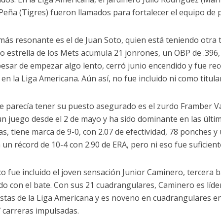
Peña (Tigres) fueron llamados para fortalecer el equipo de p
 más resonante es el de Juan Soto, quien está teniendo otra
ro estrella de los Mets acumula 21 jonrones, un OBP de .396
 pesar de empezar algo lento, cerró junio encendido y fue r
 en la Liga Americana. Aún así, no fue incluido ni como titula
e parecía tener su puesto asegurado es el zurdo Framber Val
un juego desde el 2 de mayo y ha sido dominante en las últi
as, tiene marca de 9-0, con 2.07 de efectividad, 78 ponches y
a un récord de 10-4 con 2.90 de ERA, pero ni eso fue suficien
 fue incluido el joven sensación Junior Caminero, tercera b
do con el bate. Con sus 21 cuadrangulares, Caminero es líde
istas de la Liga Americana y es noveno en cuadrangulares e
7 carreras impulsadas.