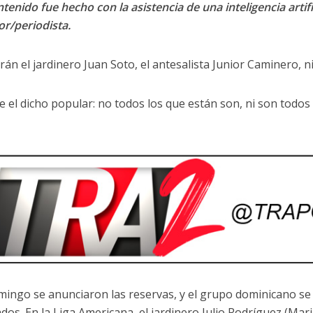
tenido fue hecho con la asistencia de una inteligencia artifi
or/periodista.
rán el jardinero Juan Soto, el antesalista Junior Caminero, n
te el dicho popular: no todos los que están son, ni son todos
mingo se anunciaron las reservas, y el grupo dominicano se
dos. En la Liga Americana, el jardinero Julio Rodríguez (Mar