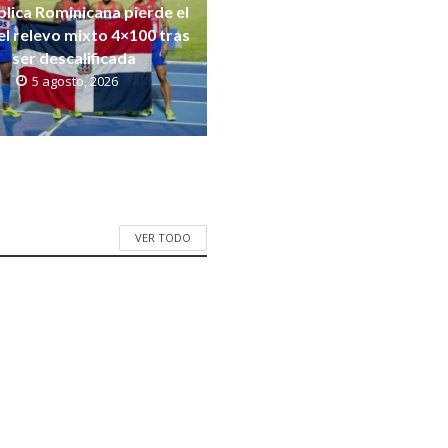
lica Rominicana pierde el
el relevo mixto 4×100 tras
ser descalificada
5 agosto, 2026
VER TODO