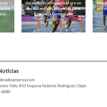
r la
Yeral Núñez conquista el oro en
Repúb
larará
los 400 metros con vallas para
oro d
icio
República Dominicana
5 agosto, 2026
oticias
leradioamerica.com
eonor Feltz #33 Esquina Dolores Rodríguez Objio
9-8080