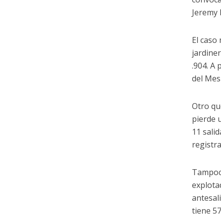
Jeremy 
El caso
jardine
.904. A
del Mes
Otro qu
pierde 
11 salid
registr
Tampoco
explota
antesal
tiene 5