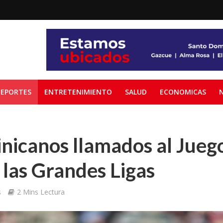
EPORTES
ENTRETENIMIENTO
SALUD
ECONOMICAS
nicanos llamados al Jueg
 las Grandes Ligas
s
2 Mins Lectura