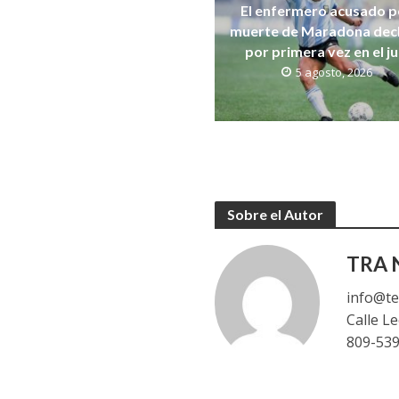
El enfermero acusado po
muerte de Maradona dec
por primera vez en el ju
5 agosto, 2026
Sobre el Autor
TRA N
info@te
Calle L
809-53