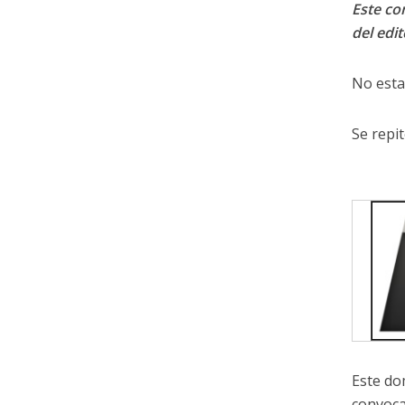
Este con
del edit
No esta
Se repi
Este do
convoca