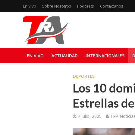
En Vivo
Sobre Nosotros
Podcasts
Contactanos
EN VIVO
ACTUALIDAD
INTERNACIONALES
D
DEPORTES
Los 10 domi
Estrellas de
7 julio, 2025
TRA Noticia