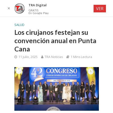
TRA Digital
✕
VER
GRATIS
En Google Play
SALUD
Los cirujanos festejan su
convención anual en Punta
Cana
11 julio, 2025
TRA Noticias
1 Mins Lectura