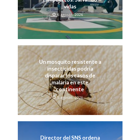
vidas
6 agosto, 2026
Un mosquito resistente a
insecticidas podría
disparar los casos de
malaria en este
continente
5 agosto, 2026
Director del SNS ordena