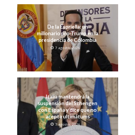
De la Espriella: un
millonario pro-Trump en la
presidencia de Colombia
7 agosto, 2026
Italia mantendrá la
suspensión del Schengen
con España y dice que no
acepta ultimátums
7 agosto, 2026