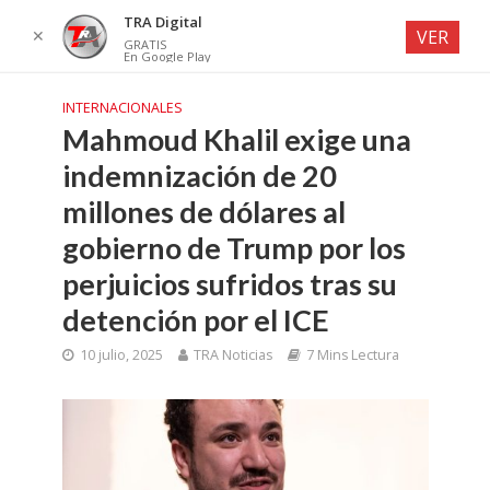
TRA Digital
✕
VER
GRATIS
En Google Play
INTERNACIONALES
Mahmoud Khalil exige una
indemnización de 20
millones de dólares al
gobierno de Trump por los
perjuicios sufridos tras su
detención por el ICE
10 julio, 2025
TRA Noticias
7 Mins Lectura