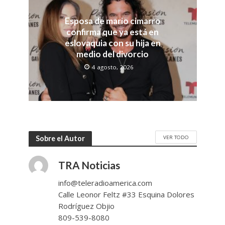
Esposa de mario cimarro
confirma que ya está en
eslovaquia con su hija en
medio del divorcio
4 agosto, 2026
VER TODO
Sobre el Autor
TRA Noticias
info@teleradioamerica.com
Calle Leonor Feltz #33 Esquina Dolores
Rodríguez Objio
809-539-8080