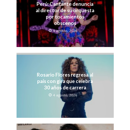
Perú: Cantante denuncia
al director de su orquesta
por tocamientos
obscenos
4 agosto, 2026
Rosario Flores regresa al
país con gira que celebra
30 años de carrera
4 agosto, 2026