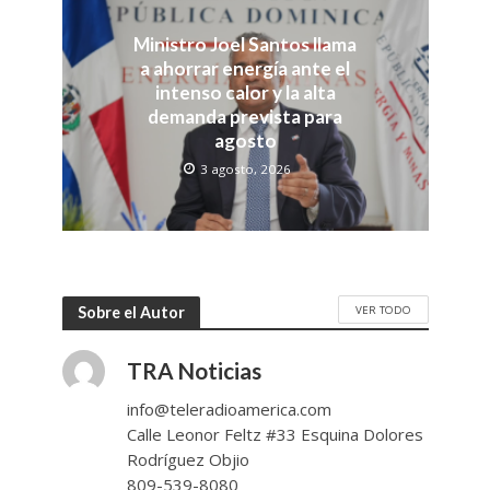
Ministro Joel Santos llama
a ahorrar energía ante el
intenso calor y la alta
demanda prevista para
agosto
3 agosto, 2026
VER TODO
Sobre el Autor
TRA Noticias
info@teleradioamerica.com
Calle Leonor Feltz #33 Esquina Dolores
Rodríguez Objio
809-539-8080