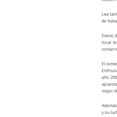
Lea tam
de Itali
David, 
tocar t
conserv
El come
Enthusi
año 200
apuesta
mejor d
Además,
y su lu