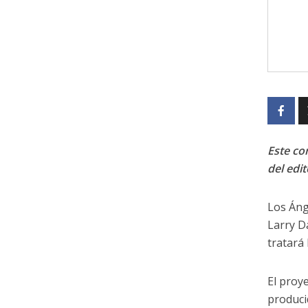
Este con
del edit
Los Áng
Larry D
tratará 
El proy
produci