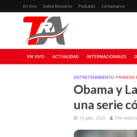
En Vivo
Sobre Nosotros
Podcasts
Contactanos
EN VIVO
ACTUALIDAD
INTERNACIONALES
D
ENTRETENIMIENTO
•
PRIMERA 
Obama y Lar
una serie c
10 julio, 2025
TRA Notici