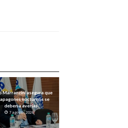
o Marranzini asegura que
 apagones nocturnos se
deben a averías
7 agosto, 2026