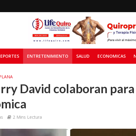
EPORTES
ENTRETENIMIENTO
SALUD
ECONOMICAS
PLANA
ry David colaboran para
ómica
as
2 Mins Lectura