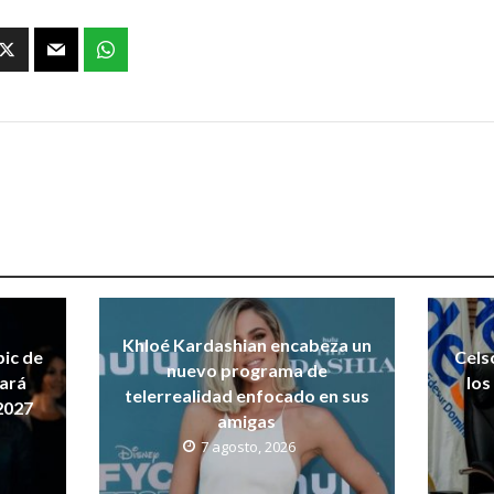
Khloé Kardashian encabeza un
pic de
Cels
nuevo programa de
dará
los
telerrealidad enfocado en sus
2027
amigas
7 agosto, 2026