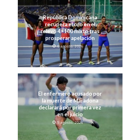
República Dominicana
recupera el oro en el
relevo 4×100 mixto tras
prosperar apelación
6 agosto, 2026
El enfermero acusado por
la muerte de Maradona
declarará por primera vez
en el juicio
5 agosto, 2026