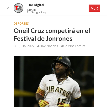
TRA Digital
✕
VER
GRATIS
En Google Play
DEPORTES
Oneil Cruz competirá en el
Festival de Jonrones
9 julio, 2025
TRA Noticias
2 Mins Lectura