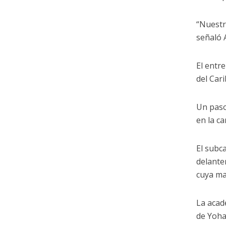
“Nuestra
señaló A
El entr
del Cari
Un paso
en la ca
El subc
delante
cuya ma
La acad
de Yoha