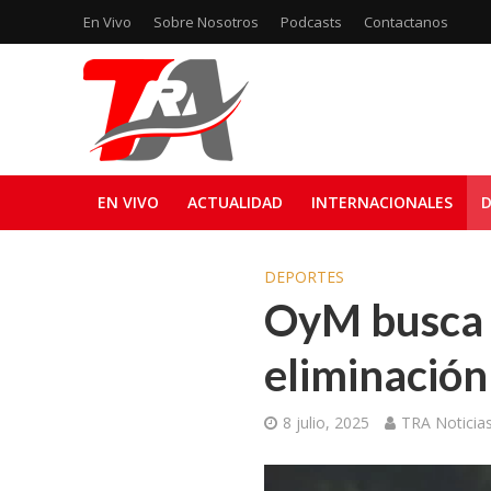
En Vivo
Sobre Nosotros
Podcasts
Contactanos
EN VIVO
ACTUALIDAD
INTERNACIONALES
D
DEPORTES
OyM busca 
eliminación
8 julio, 2025
TRA Noticia