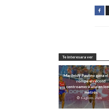
Te interesara ver
Marileidy Paulino gana el
rompe el récord
centroamericano en los
metros
6 agosto, 2026