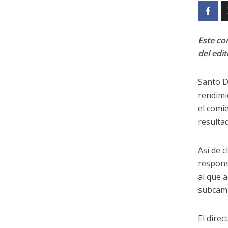
Este con
del edit
Santo D
rendimi
el comi
resulta
Así de 
respons
al que 
subcam
El dire