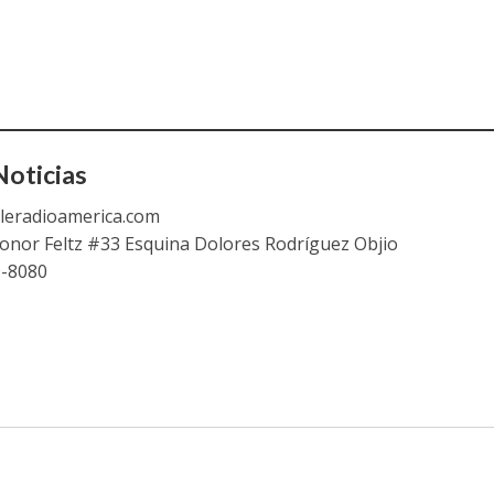
oticias
leradioamerica.com
eonor Feltz #33 Esquina Dolores Rodríguez Objio
9-8080