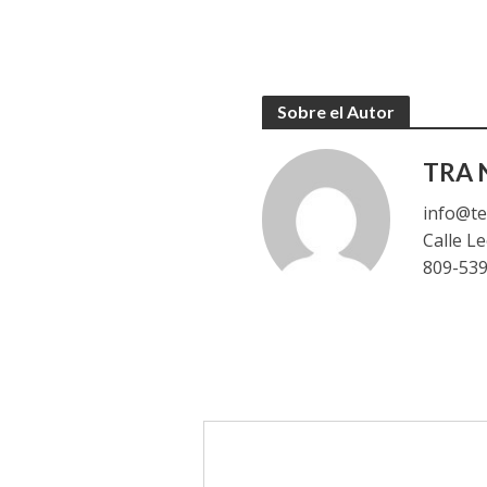
Sobre el Autor
TRA N
info@te
Calle L
809-53