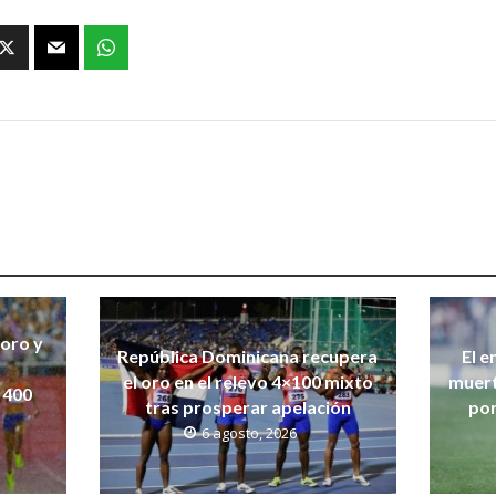
 oro y
República Dominicana recupera
El e
el oro en el relevo 4×100 mixto
muert
 400
tras prosperar apelación
por
6 agosto, 2026