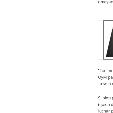
omeyana
“Fue mu
OyM pas
-a solo
Si bien 
(quien 
luchar 