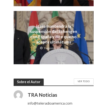
Italia mantendrá la
suspensión del Schengen
con España y dice que no
acepta ultimátums
7 agosto, 2026
VER TODO
Sobre el Autor
TRA Noticias
info@teleradioamerica.com