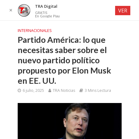
TRA Digital
✕
VER
GRATIS
En Google Play
INTERNACIONALES
Partido América: lo que
necesitas saber sobre el
nuevo partido político
propuesto por Elon Musk
en EE. UU.
6 julio, 2025
TRA Noticias
3 Mins Lectura