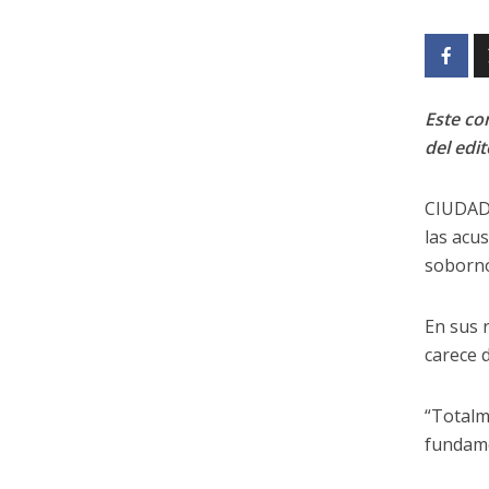
Este con
del edit
CIUDAD 
las acu
soborno
En sus 
carece 
“Totalm
fundamen