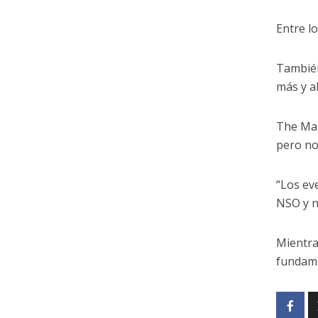
Entre l
También
más y a
The Mar
pero no
“Los ev
NSO y n
Mientra
fundame