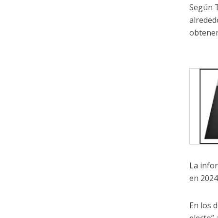
Según T
alreded
obtener
La info
en 2024
En los 