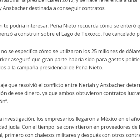
 al asumir la presidencia en 2012, y se hace referencia a una
y Ansbacher destinada a conseguir contratos.
 te podría interesar: Peña Nieto recuerda cómo se enteró 
enzó a construir sobre el Lago de Texcoco, fue cancelado 
no se especifica cómo se utilizaron los 25 millones de dólar
ker aseguró que gran parte habría sido para gastos políti
dos a la campaña presidencial de Peña Nieto.
raje que resolvió el conflicto entre Neriah y Ansbacher determ
ión de ese dinero, ya que ambos obtuvieron contratos lucrat
ón”.
a investigación, los empresarios llegaron a México en el añ
ad judía. Con el tiempo, se convirtieron en proveedores de l
l, primero con chalecos militares y después con otros contr