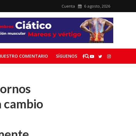
Cuenta
6 agosto, 2026
NUESTRO COMENTARIO
SÍGUENOS
bornos
a cambio
mente