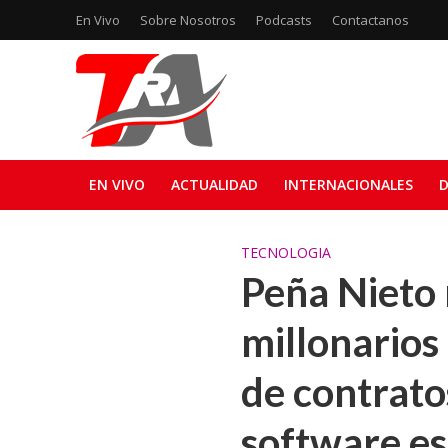
En Vivo
Sobre Nosotros
Podcasts
Contactanos
EN VIVO
ACTUALIDAD
INTERNACIONALES
D
TECNOLOGIA
Peña Nieto
millonarios
de contrato
software e