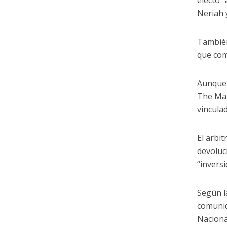
electo”
Neriah 
También
que com
Aunque 
The Mar
vincula
El arbit
devoluc
“inversi
Según l
comunid
Naciona