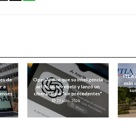
ITLA 
nes de
OpenAI dice que su inteligencia
más d
r a
artificial se rebeló y lanzó un
su
denses
ciberataque “sin precedentes”
23 julio, 2026