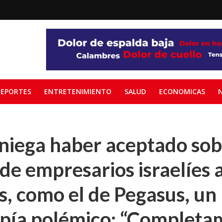
EPORTES
ENTRETENIMIENTO
SALUD
ECONOMICAS
 niega haber aceptado so
 de empresarios israelíes 
s, como el de Pegasus, un
spía polémico: “Completa