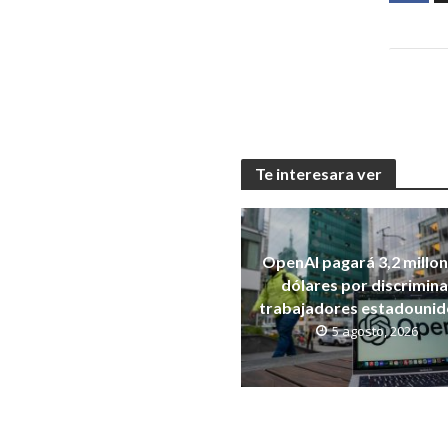
Te interesara ver
OpenAI pagará 3,2 millo
dólares por discrimina
trabajadores estadouni
5 agosto, 2026