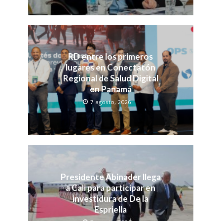
RD entre los primeros
lugares en Conectatón
Regional de Salud Digital
en Panamá
7 agosto, 2026
Presidente Abinader llega
a Cali para participar en
investidura de De la
Espriella