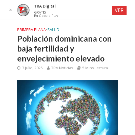
TRA Digital
✕
VER
GRATIS
En Google Play
PRIMERA PLANA
•
SALUD
Población dominicana con
baja fertilidad y
envejecimiento elevado
7 julio, 2025
TRA Noticias
5 Mins Lectura