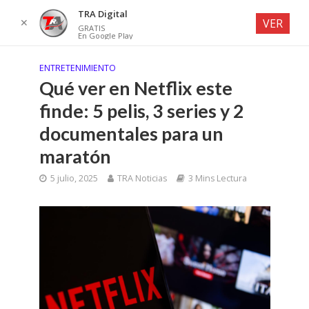
TRA Digital
✕
VER
GRATIS
En Google Play
ENTRETENIMIENTO
Qué ver en Netflix este
finde: 5 pelis, 3 series y 2
documentales para un
maratón
5 julio, 2025
TRA Noticias
3 Mins Lectura