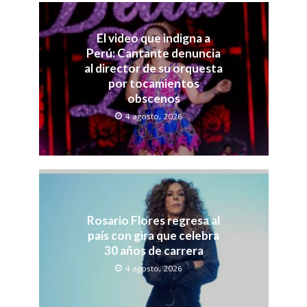
El video que indigna a
Perú: Cantante denuncia
al director de su orquesta
por tocamientos
obscenos
4 agosto, 2026
Rosario Flores regresa al
país con gira que celebra
30 años de carrera
4 agosto, 2026